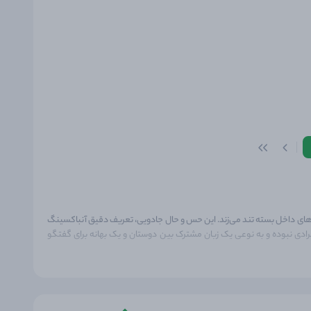
ه‌های داخل بسته تند می‌زند. این حس و حال جادویی، تعریف دقیق آنباکسینگ
ادی نبوده و به نوعی یک زبان مشترک بین دوستان و یک بهانه برای گفتگو
شگفتی بزرگ در خود دارد: پیدا کردن آن کارت کمیابی که کلکسیون شما را
نماید. برای آشنایی با دنیای این بسته‌های شگفت‌انگیز با ما همراه شوید.