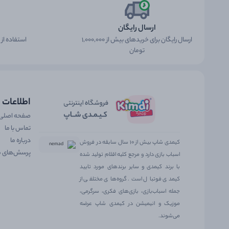
محتوای ب
ارسال رایگان
هر بسته کیمدی
ارسال رایگان برای خریدهای بیش از 1,000,000
استفاده از
تومان
را باز می
دو ع
ویژه شامل انواع  Premium
یک ع
اطلاعات
دو ع
صفحه اصلی
یک ب
تماس با ما
محتویات بسته‌های سری Champs 2025 - تیم آماده رقابت: این بست
درباره ما
یک عدد کا
کیمدی شاپ بیش از ۱۰ سال سابقه در فروش
یک عدد ب
پرسش‌های م
اسباب بازی دارد و مرجع کلیه اقلام تولید شده
محتویات جانبی
با برند کیمدی و سایر برندهای مورد تایید
کیمدی فوتبال است. گروه‌های مختلفی از
جمله اسباب‌بازی، بازی‌های فکری، سرگرمی،
موزیک و انیمیشن در کیمدی شاپ عرضه
می‌شوند.