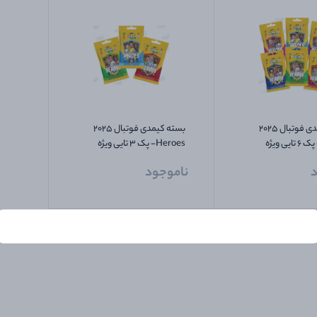
بسته کیمدی فوتبال 2025
بسته کیمدی فوتبال 2025
Heroes- پک 6 تایی ویژه
Heroes- پک 3 تایی ویژه
های نقره ای
کلکسیونر های برنزی
د
ناموجود
Choose your language
فارسی
العربية
کوردی