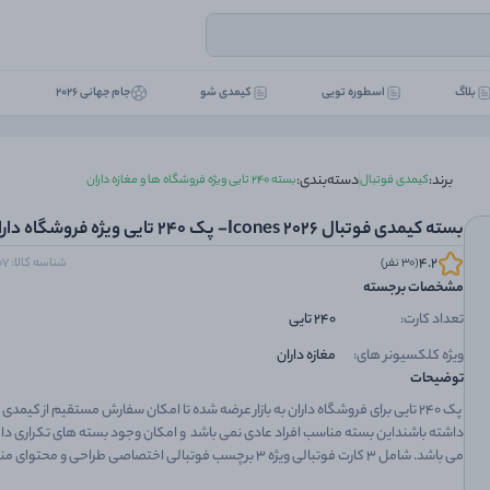
بلاگ
اسطوره تویی
کیمدی شو
جام جهانی 2026
برند:
دسته‌بندی:
کیمدی فوتبال
بسته 240 تایی ویژه فروشگاه ها و مغازه داران
بسته کیمدی فوتبال 2026 Icones- پک 240 تایی ویژه فروشگاه داران
4.2
(30 نفر)
شناسه کالا: 300050300007
مشخصات برجسته
تعداد کارت:
240 تایی
ویژه کلکسیونر های:
مغازه داران
توضیحات
پک 240 تایی برای فروشگاه داران به بازار عرضه شده تا امکان سفارش مستقیم از کیمدی
داشته باشنداین بسته مناسب افراد عادی نمی باشد و امکان وجود بسته های تکراری داخ
می باشد. شامل ۳ کارت فوتبالی ویژه ۳ برچسب فوتبالی اختص
برای تکمیل کلکسیون ۲۰۲۶ قابلیت استفاده از برچسب‌ها روی دفتر، وسایل شخصی و 