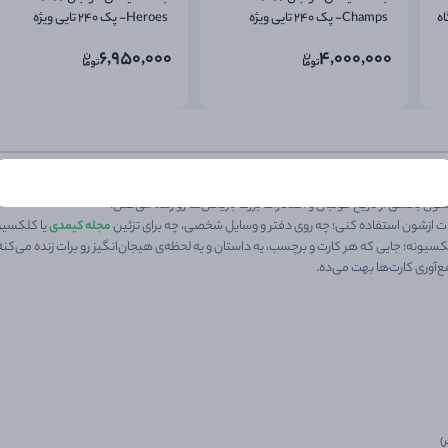
گاه
Champs- پک 240 تایی ویژه
Heroes- پک 240 تایی ویژه
فروشگاه داران
فروشگاه داران
6,950,000
4,000,000
خشی از تاریخ فوتبال و افتخارات بزرگ بازیکن‌ها رو زنده می‌کنن.
Choose your language
مجله کیمدی
یا کلکسیو
کلکسیونه؛ جایی که هر کارت و برچسب، یه داستان و یه لحظه‌ی هیجان‌انگیز رو برات زنده می‌کنه
فارسی
العربية
کوردی