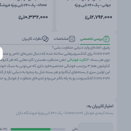
جهانی- پک 240 تایی ویژه
show- پک 240 تایی ویژه فروش
فروشگاه داران
داران
10,332,000
12,792,000
بررسی تخصصی
مشخصات
نظرات کاربران
رفیق، آماده‌ای وارد دنیایی متفاوت بشی؟
Icons 2026 برای کلکسیونرهایی ساخته شده که دنبال تجربه‌ای خاص و منحصر به فردن.
توی هر بسته، ۳
کارت فوتبالی
خفن منتظرت هستن؛ کارت‌هایی که هر کدومشون ب
کنارشون هم ۳ برچسب فوتبالی منحصربه‌فرد داری که می‌تونی به سبک خودت ازشون استفاده کنی؛ چه روی دفتر و وسایل شخصی، چه برای تزئین
این اولین سری از بسته‌های آیکانزه و هر بسته مثل یه پنجره به دنیایی تازه از 
Icons 2026 کلکسیونت رو یه پله بالاتر می‌بره و تجربه‌ای متفاوت از فوتبال و جمع‌آوری کارت‌ها بهت می‌ده.
امتیاز کاربران به:
بسته کیمدی فوتبال 2026 Icones- پک 240 تایی ویژه فروشگاه داران
عالی
(22 نفر)