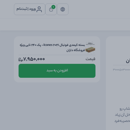
0
ورود | ثبت‌نام
بسته کیمدی فوتبال 2026 Icones- پک 240 تایی ویژه
فروشگاه داران
7,950,000
قیمت
افزودن به سبد
 شاپ رو
ل آن زیاد
اصی طراحی و محتوای منحصربه‌فرد
مجله‌ها