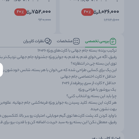
752,000
1,026,000
20
20
940,000
1,282,500
بررسی تخصصی
مشخصات
نظرات کاربران
ترکیب برنده؛ بسته جام جهانی با کارت‌های ویژه ۲۰۲۶!
رفیق، اگه می‌خوای قدم به قدم به جوایز ویژه جشنواره جام جهانی نزدیک‌تر 
توی این بسته چی در انتظارته؟
این پک برای کسایی طراحی شده که می‌خوان با هر بسته، شانس خودشون رو 
حداقل ۲ کارت اختصاصی جام جهانی
حداقل ۲ کارت از سری پرطرفدار ۲۰۲۶
یک بروشور با طراحی ویژه
چرا باید این بسته رو انتخاب کنی؟
بهت نشون میده.
با وارد کردن کد پشت کارت‌ها توی گیم موبایلی، امتیازت رو ببر بالا، کلکسیو
رفیق، معطل نکن! این بسته رو به سبد خریدت اضافه کن و با قدرت برو برای قه