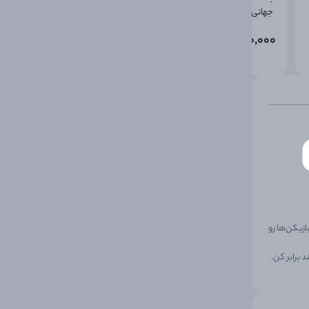
جهانی- پک 12 تایی
جهانی- پک 6 تایی
390,000
780,000
یک QR Code مخصوصه که مسیر قهرمانی بازیکن‌ها رو
 برابر کن.