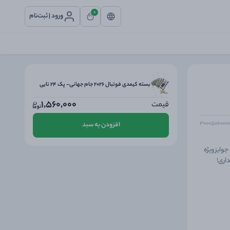
0
ورود | ثبت‌نام
بسته کیمدی فوتبال 2026 جام جهانی- پک 24 تایی
1,560,000
قیمت
افزودن به سبد
 به قدم به جوایز ویژه
اری!