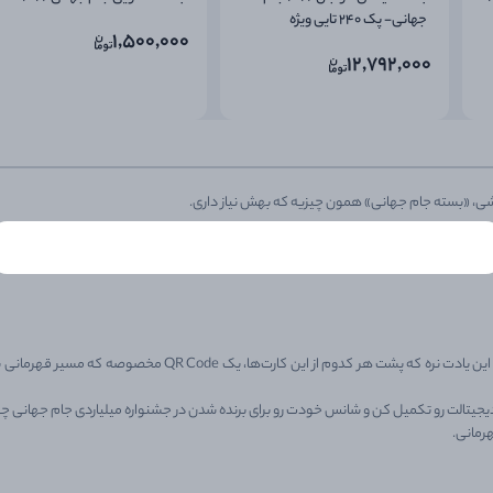
جهانی- پک 240 تایی ویژه
1,500,000
فروشگاه داران
12,792,000
بشی، «بسته جام جهانی» همون چیزیه که بهش نیاز داری.
امتحان کنن و کارت‌های جدید به کلکسیونشون اضافه کنن:
Choose your language
فارسی
العربية
کوردی
هر کارت این بسته، کلید رسیدن به جوایز ویژه قرعه‌کشی جام جهانیه. علاوه‌بر این یادت نره که پشت هر کدوم از این کارت‌ها، 
ن دیجیتالت رو تکمیل کن و شانس خودت رو برای برنده شدن در جشنواره میلیاردی جام جهانی چند
رمانی.