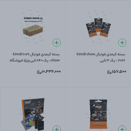
بسته کیمدی فوتبال kimdi show
بسته کیمدی فوتبال 2026 kimdi
2026 - پک 3 تایی
show- پک 240 تایی ویژه فروشگاه
داران
10,332,000
157,500