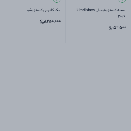
بسته کیمدی فوتبال kimdi show
پک کادویی کیمدی شو
2026
1,250,000
52,500