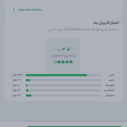
مشاهده همه نظرات
امتیاز کاربران به:
بسته کیمدی فوتبال kimdi show 2026 - پک 6 تایی
4.5
از 5.0
(از مجموع 53 امتیاز)
عالی
(43 نفر)
خوب
(3 نفر)
متوسط
(1 نفر)
نامناسب
(2 نفر)
ضعیف
(4 نفر)