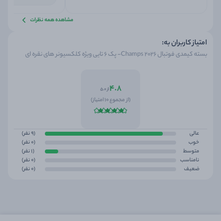
مشاهده همه نظرات
امتیاز کاربران به:
بسته کیمدی فوتبال 2026 Champs- پک 6 تایی ویژه کلکسیونر های نقره ای
4.8
از 5.0
(از مجموع 10 امتیاز)
عالی
(9 نفر)
خوب
(0 نفر)
متوسط
(1 نفر)
نامناسب
(0 نفر)
ضعیف
(0 نفر)