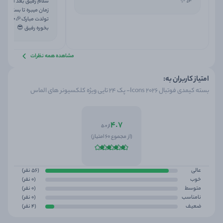
🎉 ✨
زمان میبره تا بستت ب
تولدت مبارک🎉🥳 امیدو
بخوره رفیق 😎
مشاهده همه نظرات
امتیاز کاربران به:
بسته کیمدی فوتبال 2026 Icons- پک 24 تایی ویژه کلکسیونر های الماس
4.7
از 5.0
(از مجموع 60 امتیاز)
عالی
(56 نفر)
خوب
(0 نفر)
متوسط
(0 نفر)
نامناسب
(0 نفر)
ضعیف
(4 نفر)