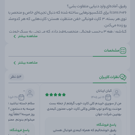
رفیق، آماده‌ای وارد دنیایی متفاوت بشی؟
Icons 2026 برای کلکسیونرهایی ساخته شده که دنبال تجربه‌ای خاص و منحصر به فردن.
توی هر بسته، ۳ کارت فوتبالی خفن منتظرت هستن؛ کارت‌هایی که هر کدومشون 
رو زنده می‌کنن.
کنارشون هم ۳ برچسب فوتبالی منحصربه‌فرد داری که می‌تونی به سبک خودت 
مشاهده بیشتر
چه برای تزئین
مجله‌های کیمدی
یا کلکسیونت.
این اولین سری از بسته‌های آیکانزه و هر بسته مثل یه پنجره به دنیایی تازه از کلکسیو
مشخصات
لحظه‌ی هیجان‌انگیز رو برات زنده می‌کنه.
Icons 2026 کلکسیونت رو یه پله بالاتر می‌بره و تجربه‌ای متفاوت از فوتبال و جمع‌آوری کارت‌ها بهت می‌ده.
مشاهده بیشتر
54 نظر
نظرات کاربران
کیان اربابان
-
۱۶ تیر ۱۴۰۵
۲۸ خرداد ۱۴۰۵
من از سوپری خریدم کلی کارت خوب گرفتم از جمله بست
موننت رونالدو توپ طلاش وکلی کارت خوب ممنون کیمدی
بهترین شرکت جهان
روز میرسه؟ لطفاً زودتر جوا
میخوام بدونم. ممنون
پاسخ فروشگاه
:
رفیق خوشحالیم که همراه کیمدی فوتبال هستی
پاسخ فروشگاه
: